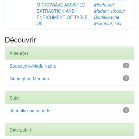
MICROWAVE ASSISTED
Mouhoubi
;
EXTRACTION AND
Madani, Khodir
;
ENRICHMENT OF TABLE
Boulekbache-
OIL
Makhlouf, Lila
Découvrir
Auteur(e)
Bouaoudia-Madi, Nadia
1
Guemghar, Menana
1
Sujet
phenolic compounds
1
Date publié