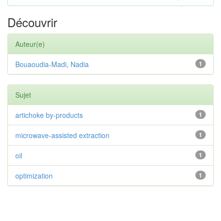
Découvrir
Auteur(e)
Bouaoudia-Madi, Nadia
1
Sujet
artichoke by-products
1
microwave-assisted extraction
1
oil
1
optimization
1