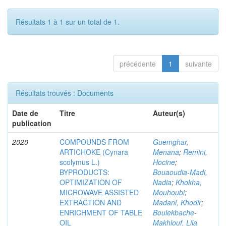
Résultats 1 à 1 sur un total de 1.
précédente
1
suivante
Résultats trouvés : Documents
Date de
Titre
Auteur(s)
publication
2020
COMPOUNDS FROM
Guemghar,
ARTICHOKE (Cynara
Menana
;
Remini,
scolymus L.)
Hocine
;
BYPRODUCTS:
Bouaoudia-Madi,
OPTIMIZATION OF
Nadia
;
Khokha,
MICROWAVE ASSISTED
Mouhoubi
;
EXTRACTION AND
Madani, Khodir
;
ENRICHMENT OF TABLE
Boulekbache-
OIL
Makhlouf, Lila