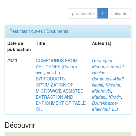
précédente
1
suivante
Résultats trouvés : Documents
Date de
Titre
Auteur(s)
publication
2020
COMPOUNDS FROM
Guemghar,
ARTICHOKE (Cynara
Menana
;
Remini,
scolymus L.)
Hocine
;
BYPRODUCTS:
Bouaoudia-Madi,
OPTIMIZATION OF
Nadia
;
Khokha,
MICROWAVE ASSISTED
Mouhoubi
;
EXTRACTION AND
Madani, Khodir
;
ENRICHMENT OF TABLE
Boulekbache-
OIL
Makhlouf, Lila
Découvrir