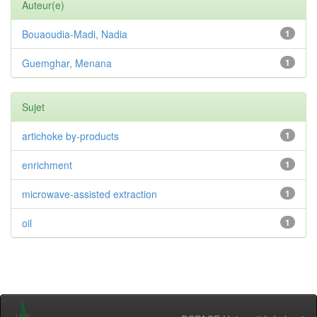
Auteur(e)
Bouaoudia-Madi, Nadia
1
Guemghar, Menana
1
Sujet
artichoke by-products
1
enrichment
1
microwave-assisted extraction
1
oil
1