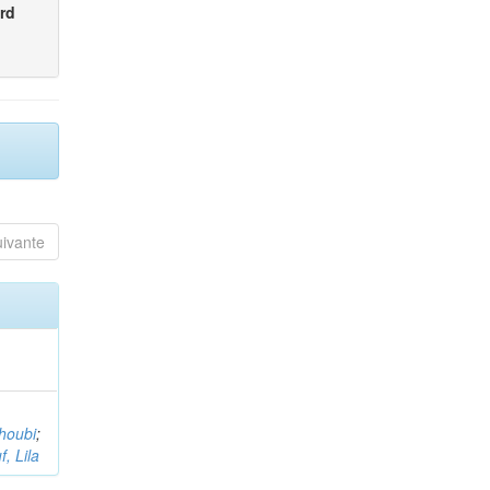
rd
uivante
houbi
;
, Lila