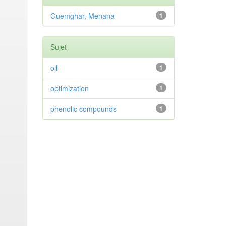
Guemghar, Menana
1
Sujet
oil
1
optimization
1
phenolic compounds
1