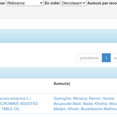
par
En order
Auteurs par reco
précédente
1
s
Auteur(s)
ra scolymus L.)
Guemghar, Menana
;
Remini, Hocine
;
MICROWAVE ASSISTED
Bouaoudia-Madi, Nadia
;
Khokha, Mou
TABLE OIL
Madani, Khodir
;
Boulekbache-Makhlouf