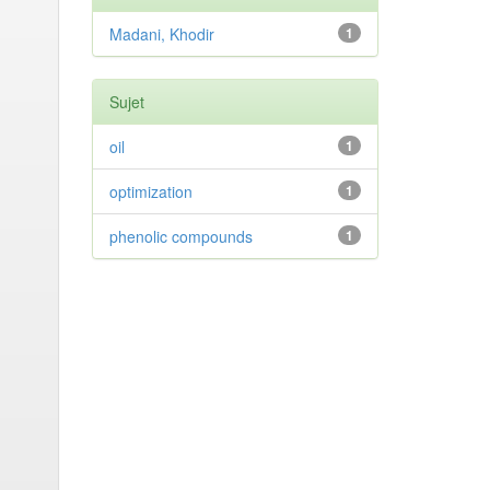
Madani, Khodir
1
Sujet
oil
1
optimization
1
phenolic compounds
1