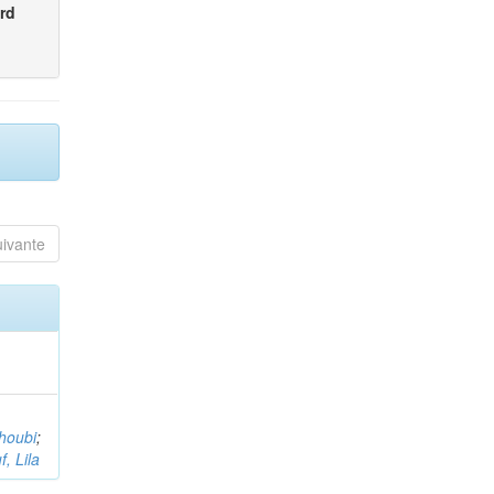
rd
uivante
houbi
;
, Lila