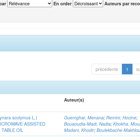
par
En order
Auteurs par reco
précédente
1
s
Auteur(s)
ra scolymus L.)
Guemghar, Menana
;
Remini, Hocine
;
MICROWAVE ASSISTED
Bouaoudia-Madi, Nadia
;
Khokha, Mou
TABLE OIL
Madani, Khodir
;
Boulekbache-Makhlouf