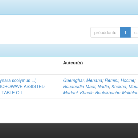
précédente
1
s
Auteur(s)
ra scolymus L.)
Guemghar, Menana
;
Remini, Hocine
;
MICROWAVE ASSISTED
Bouaoudia-Madi, Nadia
;
Khokha, Mou
TABLE OIL
Madani, Khodir
;
Boulekbache-Makhlouf