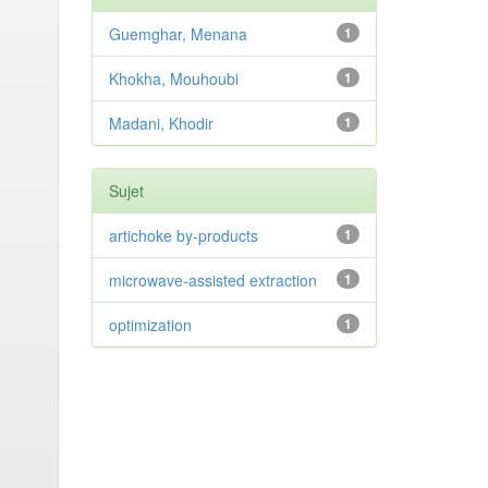
Guemghar, Menana
1
Khokha, Mouhoubi
1
Madani, Khodir
1
Sujet
artichoke by-products
1
microwave-assisted extraction
1
optimization
1