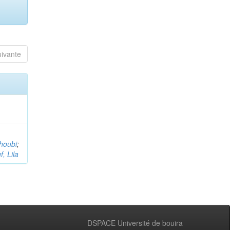
uivante
houbi
;
, Lila
DSPACE Université de bouira