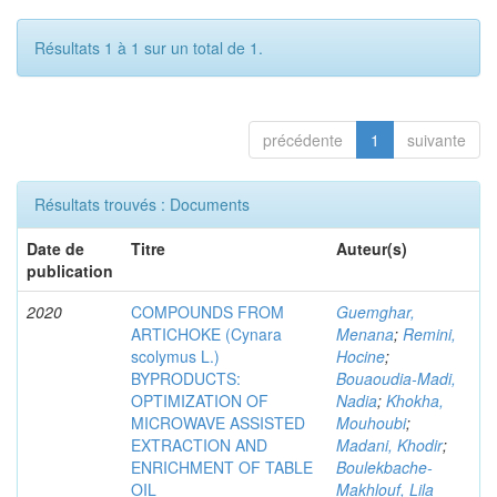
Résultats 1 à 1 sur un total de 1.
précédente
1
suivante
Résultats trouvés : Documents
Date de
Titre
Auteur(s)
publication
2020
COMPOUNDS FROM
Guemghar,
ARTICHOKE (Cynara
Menana
;
Remini,
scolymus L.)
Hocine
;
BYPRODUCTS:
Bouaoudia-Madi,
OPTIMIZATION OF
Nadia
;
Khokha,
MICROWAVE ASSISTED
Mouhoubi
;
EXTRACTION AND
Madani, Khodir
;
ENRICHMENT OF TABLE
Boulekbache-
OIL
Makhlouf, Lila