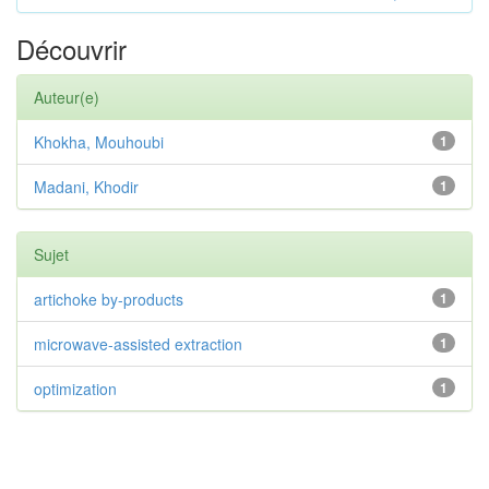
Découvrir
Auteur(e)
Khokha, Mouhoubi
1
Madani, Khodir
1
Sujet
artichoke by-products
1
microwave-assisted extraction
1
optimization
1