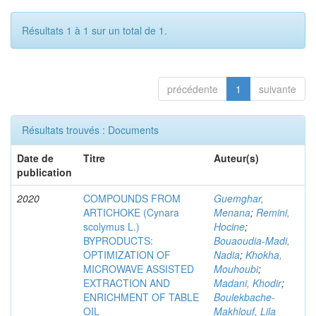
Résultats 1 à 1 sur un total de 1.
précédente
1
suivante
Résultats trouvés : Documents
Date de
Titre
Auteur(s)
publication
2020
COMPOUNDS FROM
Guemghar,
ARTICHOKE (Cynara
Menana
;
Remini,
scolymus L.)
Hocine
;
BYPRODUCTS:
Bouaoudia-Madi,
OPTIMIZATION OF
Nadia
;
Khokha,
MICROWAVE ASSISTED
Mouhoubi
;
EXTRACTION AND
Madani, Khodir
;
ENRICHMENT OF TABLE
Boulekbache-
OIL
Makhlouf, Lila