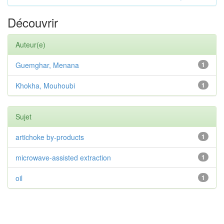
Découvrir
Auteur(e)
Guemghar, Menana
1
Khokha, Mouhoubi
1
Sujet
artichoke by-products
1
microwave-assisted extraction
1
oil
1