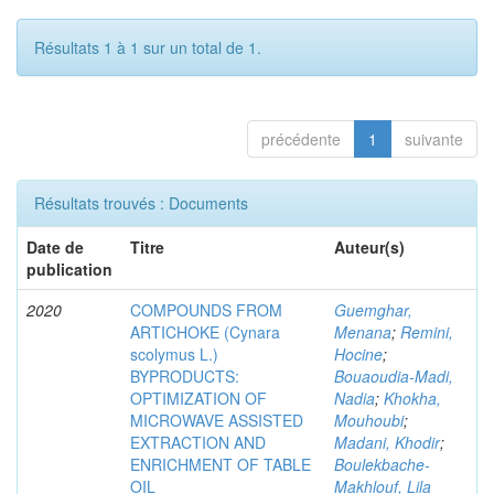
Résultats 1 à 1 sur un total de 1.
précédente
1
suivante
Résultats trouvés : Documents
Date de
Titre
Auteur(s)
publication
2020
COMPOUNDS FROM
Guemghar,
ARTICHOKE (Cynara
Menana
;
Remini,
scolymus L.)
Hocine
;
BYPRODUCTS:
Bouaoudia-Madi,
OPTIMIZATION OF
Nadia
;
Khokha,
MICROWAVE ASSISTED
Mouhoubi
;
EXTRACTION AND
Madani, Khodir
;
ENRICHMENT OF TABLE
Boulekbache-
OIL
Makhlouf, Lila