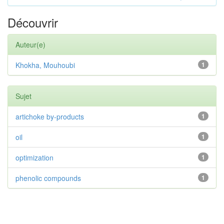
Découvrir
Auteur(e)
Khokha, Mouhoubi
1
Sujet
artichoke by-products
1
oil
1
optimization
1
phenolic compounds
1