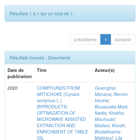
Résultats 1 à 1 sur un total de 1.
précédente
1
suivante
Résultats trouvés : Documents
Date de
Titre
Auteur(s)
publication
2020
COMPOUNDS FROM
Guemghar,
ARTICHOKE (Cynara
Menana
;
Remini,
scolymus L.)
Hocine
;
BYPRODUCTS:
Bouaoudia-Madi,
OPTIMIZATION OF
Nadia
;
Khokha,
MICROWAVE ASSISTED
Mouhoubi
;
EXTRACTION AND
Madani, Khodir
;
ENRICHMENT OF TABLE
Boulekbache-
OIL
Makhlouf, Lila