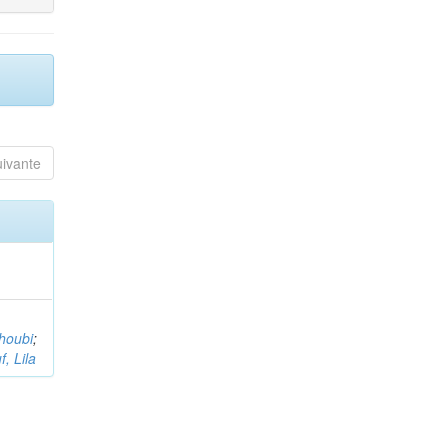
uivante
houbi
;
, Lila