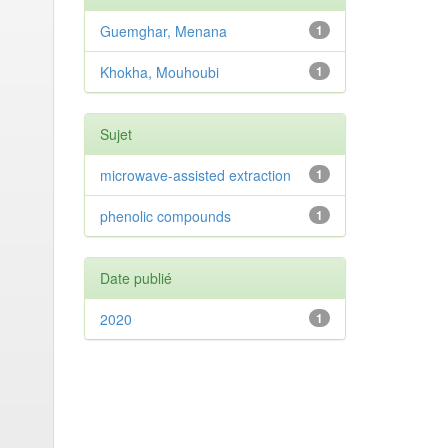
Guemghar, Menana
1
Khokha, Mouhoubi
1
Sujet
microwave-assisted extraction
1
phenolic compounds
1
Date publié
2020
1