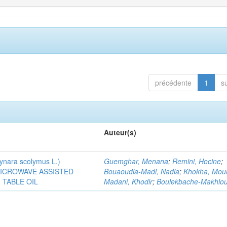
précédente
1
s
Auteur(s)
ra scolymus L.)
Guemghar, Menana
;
Remini, Hocine
;
MICROWAVE ASSISTED
Bouaoudia-Madi, Nadia
;
Khokha, Mou
TABLE OIL
Madani, Khodir
;
Boulekbache-Makhlouf