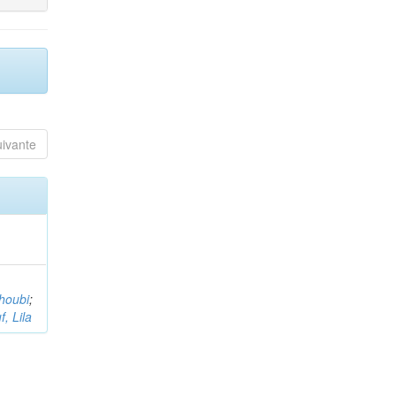
uivante
houbi
;
, Lila