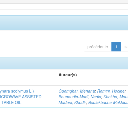
précédente
1
s
Auteur(s)
ra scolymus L.)
Guemghar, Menana
;
Remini, Hocine
;
MICROWAVE ASSISTED
Bouaoudia-Madi, Nadia
;
Khokha, Mou
TABLE OIL
Madani, Khodir
;
Boulekbache-Makhlouf