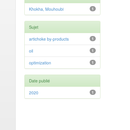
Khokha, Mouhoubi
1
Sujet
artichoke by-products
1
oil
1
optimization
1
Date publié
2020
1