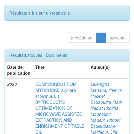
Résultats 1 à 1 sur un total de 1.
précédente
1
suivante
Résultats trouvés : Documents
Date de
Titre
Auteur(s)
publication
2020
COMPOUNDS FROM
Guemghar,
ARTICHOKE (Cynara
Menana
;
Remini,
scolymus L.)
Hocine
;
BYPRODUCTS:
Bouaoudia-Madi,
OPTIMIZATION OF
Nadia
;
Khokha,
MICROWAVE ASSISTED
Mouhoubi
;
EXTRACTION AND
Madani, Khodir
;
ENRICHMENT OF TABLE
Boulekbache-
OIL
Makhlouf, Lila