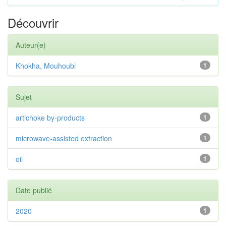
Découvrir
Auteur(e)
Khokha, Mouhoubi
1
Sujet
artichoke by-products
1
microwave-assisted extraction
1
oil
1
Date publié
2020
1