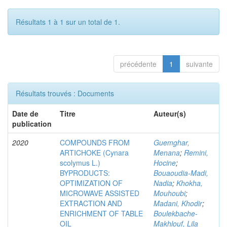
Résultats 1 à 1 sur un total de 1.
précédente
1
suivante
Résultats trouvés : Documents
Date de
Titre
Auteur(s)
publication
2020
COMPOUNDS FROM
Guemghar,
ARTICHOKE (Cynara
Menana
;
Remini,
scolymus L.)
Hocine
;
BYPRODUCTS:
Bouaoudia-Madi,
OPTIMIZATION OF
Nadia
;
Khokha,
MICROWAVE ASSISTED
Mouhoubi
;
EXTRACTION AND
Madani, Khodir
;
ENRICHMENT OF TABLE
Boulekbache-
OIL
Makhlouf, Lila