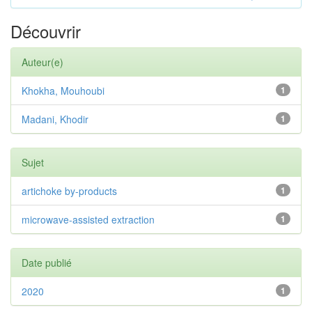
Découvrir
Auteur(e)
Khokha, Mouhoubi
1
Madani, Khodir
1
Sujet
artichoke by-products
1
microwave-assisted extraction
1
Date publié
2020
1