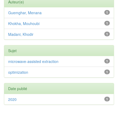
Auteur(e)
Guemghar, Menana
1
Khokha, Mouhoubi
1
Madani, Khodir
1
Sujet
microwave-assisted extraction
1
optimization
1
Date publié
2020
1