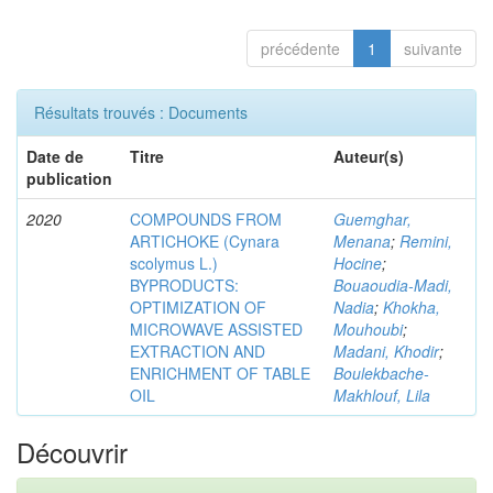
précédente
1
suivante
Résultats trouvés : Documents
Date de
Titre
Auteur(s)
publication
2020
COMPOUNDS FROM
Guemghar,
ARTICHOKE (Cynara
Menana
;
Remini,
scolymus L.)
Hocine
;
BYPRODUCTS:
Bouaoudia-Madi,
OPTIMIZATION OF
Nadia
;
Khokha,
MICROWAVE ASSISTED
Mouhoubi
;
EXTRACTION AND
Madani, Khodir
;
ENRICHMENT OF TABLE
Boulekbache-
OIL
Makhlouf, Lila
Découvrir