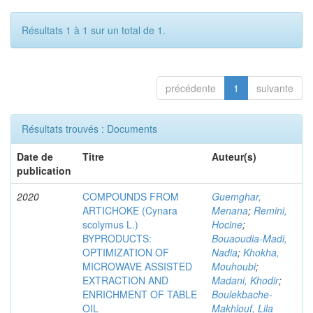
Résultats 1 à 1 sur un total de 1.
précédente
1
suivante
Résultats trouvés : Documents
Date de
Titre
Auteur(s)
publication
2020
COMPOUNDS FROM
Guemghar,
ARTICHOKE (Cynara
Menana
;
Remini,
scolymus L.)
Hocine
;
BYPRODUCTS:
Bouaoudia-Madi,
OPTIMIZATION OF
Nadia
;
Khokha,
MICROWAVE ASSISTED
Mouhoubi
;
EXTRACTION AND
Madani, Khodir
;
ENRICHMENT OF TABLE
Boulekbache-
OIL
Makhlouf, Lila