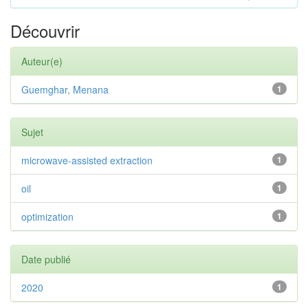
Découvrir
Auteur(e)
Guemghar, Menana
1
Sujet
microwave-assisted extraction
1
oil
1
optimization
1
Date publié
2020
1