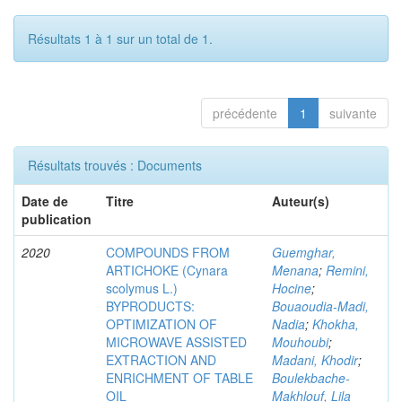
Résultats 1 à 1 sur un total de 1.
précédente
1
suivante
Résultats trouvés : Documents
Date de
Titre
Auteur(s)
publication
2020
COMPOUNDS FROM
Guemghar,
ARTICHOKE (Cynara
Menana
;
Remini,
scolymus L.)
Hocine
;
BYPRODUCTS:
Bouaoudia-Madi,
OPTIMIZATION OF
Nadia
;
Khokha,
MICROWAVE ASSISTED
Mouhoubi
;
EXTRACTION AND
Madani, Khodir
;
ENRICHMENT OF TABLE
Boulekbache-
OIL
Makhlouf, Lila