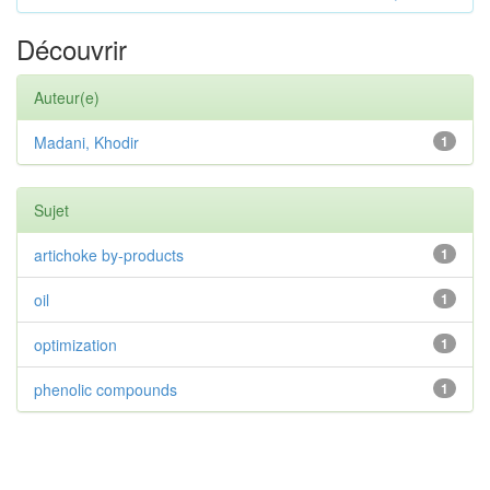
Découvrir
Auteur(e)
Madani, Khodir
1
Sujet
artichoke by-products
1
oil
1
optimization
1
phenolic compounds
1