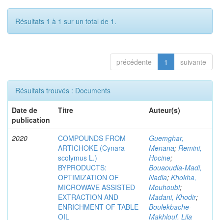
Résultats 1 à 1 sur un total de 1.
précédente
1
suivante
Résultats trouvés : Documents
Date de
Titre
Auteur(s)
publication
2020
COMPOUNDS FROM
Guemghar,
ARTICHOKE (Cynara
Menana
;
Remini,
scolymus L.)
Hocine
;
BYPRODUCTS:
Bouaoudia-Madi,
OPTIMIZATION OF
Nadia
;
Khokha,
MICROWAVE ASSISTED
Mouhoubi
;
EXTRACTION AND
Madani, Khodir
;
ENRICHMENT OF TABLE
Boulekbache-
OIL
Makhlouf, Lila