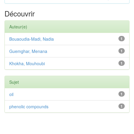
Découvrir
Auteur(e)
Bouaoudia-Madi, Nadia
1
Guemghar, Menana
1
Khokha, Mouhoubi
1
Sujet
oil
1
phenolic compounds
1