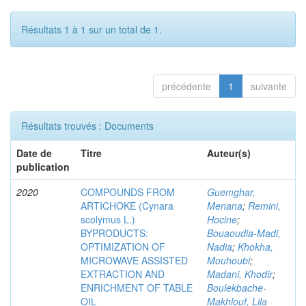
Résultats 1 à 1 sur un total de 1.
précédente
1
suivante
Résultats trouvés : Documents
Date de
Titre
Auteur(s)
publication
2020
COMPOUNDS FROM
Guemghar,
ARTICHOKE (Cynara
Menana
;
Remini,
scolymus L.)
Hocine
;
BYPRODUCTS:
Bouaoudia-Madi,
OPTIMIZATION OF
Nadia
;
Khokha,
MICROWAVE ASSISTED
Mouhoubi
;
EXTRACTION AND
Madani, Khodir
;
ENRICHMENT OF TABLE
Boulekbache-
OIL
Makhlouf, Lila