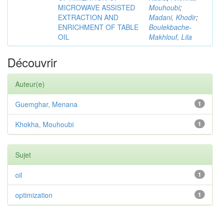
MICROWAVE ASSISTED
Mouhoubi
;
EXTRACTION AND
Madani, Khodir
;
ENRICHMENT OF TABLE
Boulekbache-
OIL
Makhlouf, Lila
Découvrir
Auteur(e)
Guemghar, Menana
1
Khokha, Mouhoubi
1
Sujet
oil
1
optimization
1