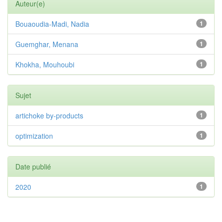
Auteur(e)
Bouaoudia-Madi, Nadia
1
Guemghar, Menana
1
Khokha, Mouhoubi
1
Sujet
artichoke by-products
1
optimization
1
Date publié
2020
1