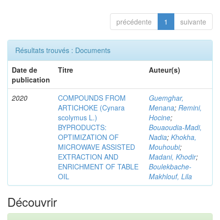
précédente
1
suivante
Résultats trouvés : Documents
Date de
Titre
Auteur(s)
publication
2020
COMPOUNDS FROM
Guemghar,
ARTICHOKE (Cynara
Menana
;
Remini,
scolymus L.)
Hocine
;
BYPRODUCTS:
Bouaoudia-Madi,
OPTIMIZATION OF
Nadia
;
Khokha,
MICROWAVE ASSISTED
Mouhoubi
;
EXTRACTION AND
Madani, Khodir
;
ENRICHMENT OF TABLE
Boulekbache-
OIL
Makhlouf, Lila
Découvrir