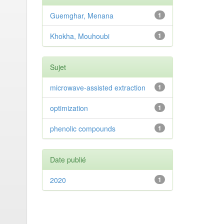
Guemghar, Menana
1
Khokha, Mouhoubi
1
Sujet
microwave-assisted extraction
1
optimization
1
phenolic compounds
1
Date publié
2020
1