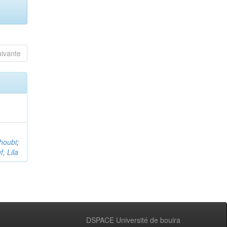
uivante
houbi
;
, Lila
DSPACE Université de bouira