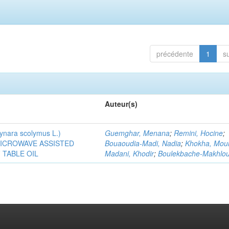
précédente
1
s
Auteur(s)
ra scolymus L.)
Guemghar, Menana
;
Remini, Hocine
;
MICROWAVE ASSISTED
Bouaoudia-Madi, Nadia
;
Khokha, Mou
TABLE OIL
Madani, Khodir
;
Boulekbache-Makhlouf