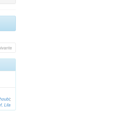
uivante
houbi
;
, Lila