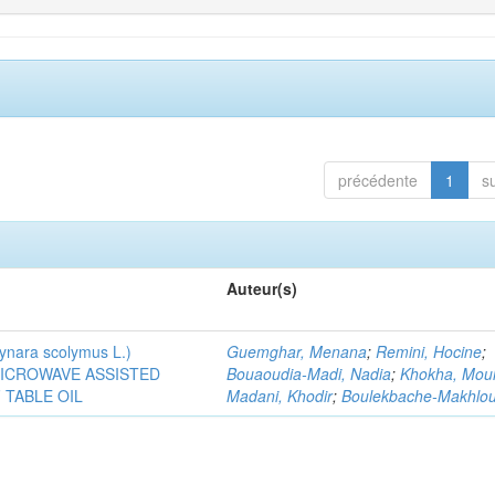
précédente
1
s
Auteur(s)
ra scolymus L.)
Guemghar, Menana
;
Remini, Hocine
;
MICROWAVE ASSISTED
Bouaoudia-Madi, Nadia
;
Khokha, Mou
TABLE OIL
Madani, Khodir
;
Boulekbache-Makhlouf