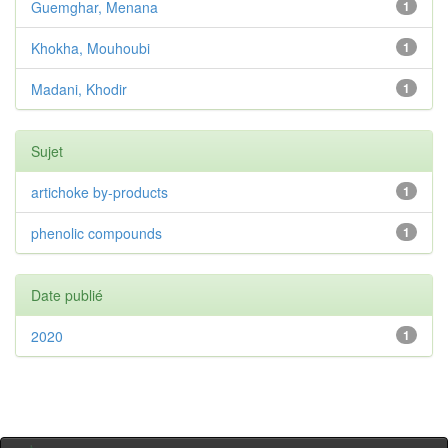
Guemghar, Menana
1
Khokha, Mouhoubi
1
Madani, Khodir
1
Sujet
artichoke by-products
1
phenolic compounds
1
Date publié
2020
1