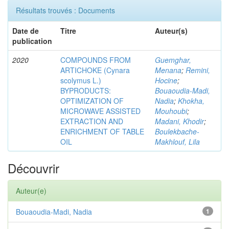
Résultats trouvés : Documents
Date de
Titre
Auteur(s)
publication
2020
COMPOUNDS FROM
Guemghar,
ARTICHOKE (Cynara
Menana
;
Remini,
scolymus L.)
Hocine
;
BYPRODUCTS:
Bouaoudia-Madi,
OPTIMIZATION OF
Nadia
;
Khokha,
MICROWAVE ASSISTED
Mouhoubi
;
EXTRACTION AND
Madani, Khodir
;
ENRICHMENT OF TABLE
Boulekbache-
OIL
Makhlouf, Lila
Découvrir
Auteur(e)
Bouaoudia-Madi, Nadia
1