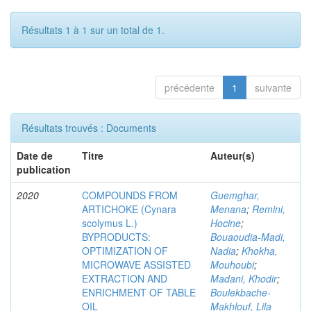
Résultats 1 à 1 sur un total de 1.
précédente
1
suivante
Résultats trouvés : Documents
Date de
Titre
Auteur(s)
publication
2020
COMPOUNDS FROM
Guemghar,
ARTICHOKE (Cynara
Menana
;
Remini,
scolymus L.)
Hocine
;
BYPRODUCTS:
Bouaoudia-Madi,
OPTIMIZATION OF
Nadia
;
Khokha,
MICROWAVE ASSISTED
Mouhoubi
;
EXTRACTION AND
Madani, Khodir
;
ENRICHMENT OF TABLE
Boulekbache-
OIL
Makhlouf, Lila