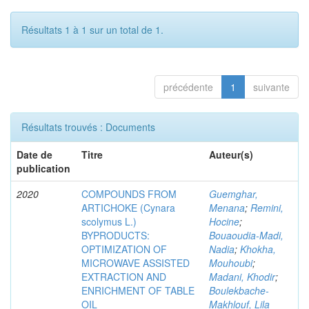
Résultats 1 à 1 sur un total de 1.
précédente
1
suivante
Résultats trouvés : Documents
Date de
Titre
Auteur(s)
publication
2020
COMPOUNDS FROM
Guemghar,
ARTICHOKE (Cynara
Menana
;
Remini,
scolymus L.)
Hocine
;
BYPRODUCTS:
Bouaoudia-Madi,
OPTIMIZATION OF
Nadia
;
Khokha,
MICROWAVE ASSISTED
Mouhoubi
;
EXTRACTION AND
Madani, Khodir
;
ENRICHMENT OF TABLE
Boulekbache-
OIL
Makhlouf, Lila