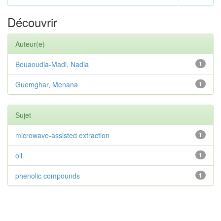
Découvrir
Auteur(e)
Bouaoudia-Madi, Nadia
1
Guemghar, Menana
1
Sujet
microwave-assisted extraction
1
oil
1
phenolic compounds
1