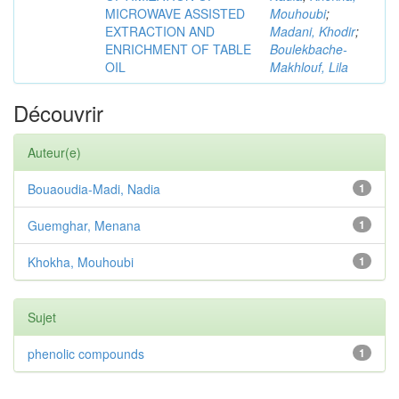
MICROWAVE ASSISTED
Mouhoubi
;
EXTRACTION AND
Madani, Khodir
;
ENRICHMENT OF TABLE
Boulekbache-
OIL
Makhlouf, Lila
Découvrir
Auteur(e)
Bouaoudia-Madi, Nadia
1
Guemghar, Menana
1
Khokha, Mouhoubi
1
Sujet
phenolic compounds
1