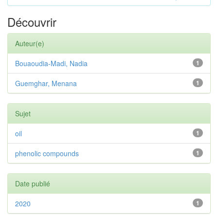
Découvrir
Auteur(e)
Bouaoudia-Madi, Nadia
1
Guemghar, Menana
1
Sujet
oil
1
phenolic compounds
1
Date publié
2020
1