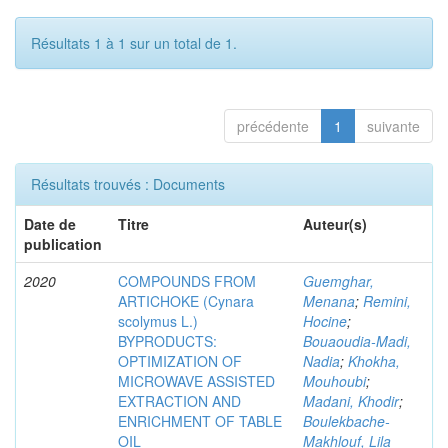
Résultats 1 à 1 sur un total de 1.
précédente
1
suivante
Résultats trouvés : Documents
Date de
Titre
Auteur(s)
publication
2020
COMPOUNDS FROM
Guemghar,
ARTICHOKE (Cynara
Menana
;
Remini,
scolymus L.)
Hocine
;
BYPRODUCTS:
Bouaoudia-Madi,
OPTIMIZATION OF
Nadia
;
Khokha,
MICROWAVE ASSISTED
Mouhoubi
;
EXTRACTION AND
Madani, Khodir
;
ENRICHMENT OF TABLE
Boulekbache-
OIL
Makhlouf, Lila