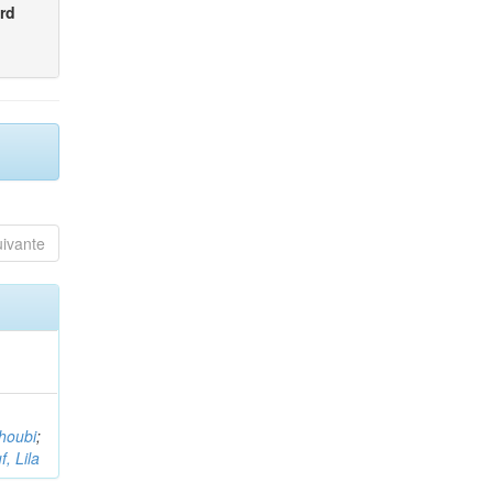
rd
uivante
houbi
;
, Lila