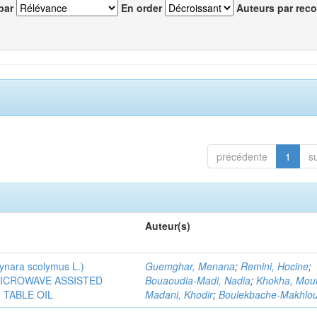
par
En order
Auteurs par reco
précédente
1
s
Auteur(s)
ra scolymus L.)
Guemghar, Menana
;
Remini, Hocine
;
MICROWAVE ASSISTED
Bouaoudia-Madi, Nadia
;
Khokha, Mou
TABLE OIL
Madani, Khodir
;
Boulekbache-Makhlouf