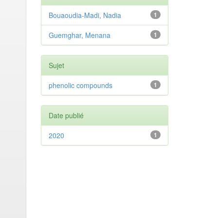
Bouaoudia-Madi, Nadia
1
Guemghar, Menana
1
Sujet
phenolic compounds
1
Date publié
2020
1