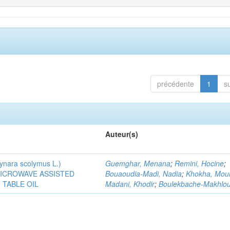
précédente
1
s
Auteur(s)
ra scolymus L.)
Guemghar, Menana
;
Remini, Hocine
;
MICROWAVE ASSISTED
Bouaoudia-Madi, Nadia
;
Khokha, Mou
TABLE OIL
Madani, Khodir
;
Boulekbache-Makhlouf