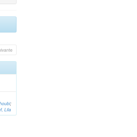
uivante
houbi
;
, Lila