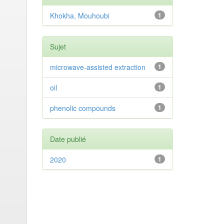
Khokha, Mouhoubi
1
Sujet
microwave-assisted extraction
1
oil
1
phenolic compounds
1
Date publié
2020
1