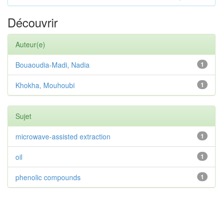
Découvrir
Auteur(e)
Bouaoudia-Madi, Nadia
1
Khokha, Mouhoubi
1
Sujet
microwave-assisted extraction
1
oil
1
phenolic compounds
1