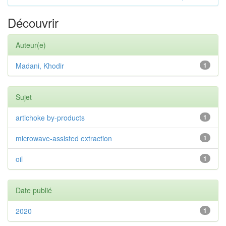
Découvrir
Auteur(e)
Madani, Khodir
1
Sujet
artichoke by-products
1
microwave-assisted extraction
1
oil
1
Date publié
2020
1