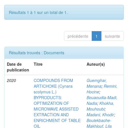
Résultats 1 à 1 sur un total de 1.
précédente
1
suivante
Résultats trouvés : Documents
Date de
Titre
Auteur(s)
publication
2020
COMPOUNDS FROM
Guemghar,
ARTICHOKE (Cynara
Menana
;
Remini,
scolymus L.)
Hocine
;
BYPRODUCTS:
Bouaoudia-Madi,
OPTIMIZATION OF
Nadia
;
Khokha,
MICROWAVE ASSISTED
Mouhoubi
;
EXTRACTION AND
Madani, Khodir
;
ENRICHMENT OF TABLE
Boulekbache-
OIL
Makhlouf, Lila