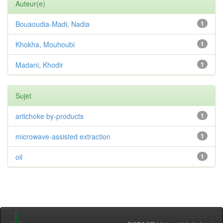
Auteur(e)
Bouaoudia-Madi, Nadia
1
Khokha, Mouhoubi
1
Madani, Khodir
1
Sujet
artichoke by-products
1
microwave-assisted extraction
1
oil
1