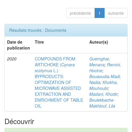
précédente
1
suivante
Résultats trouvés : Documents
Date de
Titre
Auteur(s)
publication
2020
COMPOUNDS FROM
Guemghar,
ARTICHOKE (Cynara
Menana
;
Remini,
scolymus L.)
Hocine
;
BYPRODUCTS:
Bouaoudia-Madi,
OPTIMIZATION OF
Nadia
;
Khokha,
MICROWAVE ASSISTED
Mouhoubi
;
EXTRACTION AND
Madani, Khodir
;
ENRICHMENT OF TABLE
Boulekbache-
OIL
Makhlouf, Lila
Découvrir