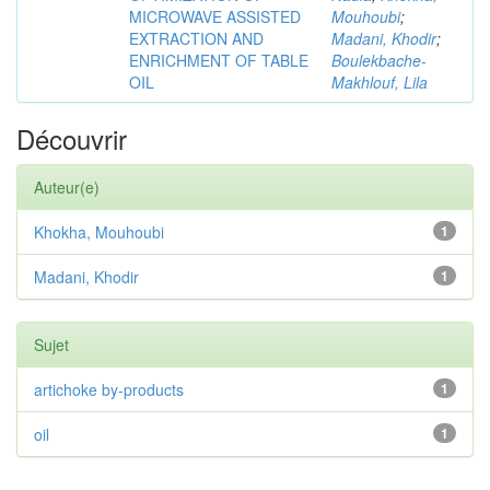
MICROWAVE ASSISTED
Mouhoubi
;
EXTRACTION AND
Madani, Khodir
;
ENRICHMENT OF TABLE
Boulekbache-
OIL
Makhlouf, Lila
Découvrir
Auteur(e)
Khokha, Mouhoubi
1
Madani, Khodir
1
Sujet
artichoke by-products
1
oil
1