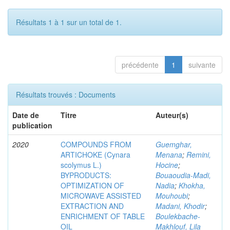
Résultats 1 à 1 sur un total de 1.
précédente
1
suivante
Résultats trouvés : Documents
Date de
Titre
Auteur(s)
publication
2020
COMPOUNDS FROM
Guemghar,
ARTICHOKE (Cynara
Menana
;
Remini,
scolymus L.)
Hocine
;
BYPRODUCTS:
Bouaoudia-Madi,
OPTIMIZATION OF
Nadia
;
Khokha,
MICROWAVE ASSISTED
Mouhoubi
;
EXTRACTION AND
Madani, Khodir
;
ENRICHMENT OF TABLE
Boulekbache-
OIL
Makhlouf, Lila