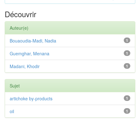
Découvrir
Auteur(e)
Bouaoudia-Madi, Nadia
1
Guemghar, Menana
1
Madani, Khodir
1
Sujet
artichoke by-products
1
oil
1