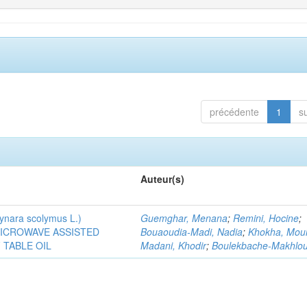
précédente
1
s
Auteur(s)
ra scolymus L.)
Guemghar, Menana
;
Remini, Hocine
;
MICROWAVE ASSISTED
Bouaoudia-Madi, Nadia
;
Khokha, Mou
TABLE OIL
Madani, Khodir
;
Boulekbache-Makhlouf