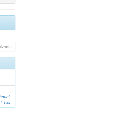
uivante
houbi
;
, Lila