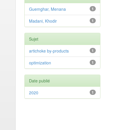
Guemghar, Menana
1
Madani, Khodir
1
Sujet
artichoke by-products
1
optimization
1
Date publié
2020
1