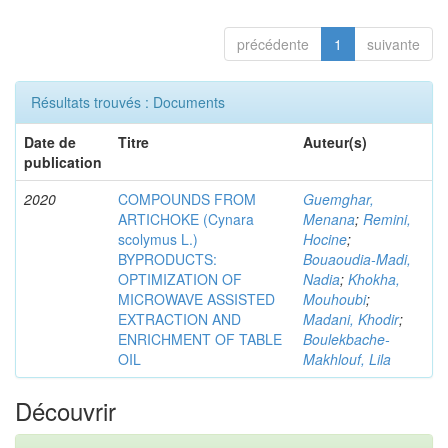
précédente
1
suivante
Résultats trouvés : Documents
Date de
Titre
Auteur(s)
publication
2020
COMPOUNDS FROM
Guemghar,
ARTICHOKE (Cynara
Menana
;
Remini,
scolymus L.)
Hocine
;
BYPRODUCTS:
Bouaoudia-Madi,
OPTIMIZATION OF
Nadia
;
Khokha,
MICROWAVE ASSISTED
Mouhoubi
;
EXTRACTION AND
Madani, Khodir
;
ENRICHMENT OF TABLE
Boulekbache-
OIL
Makhlouf, Lila
Découvrir