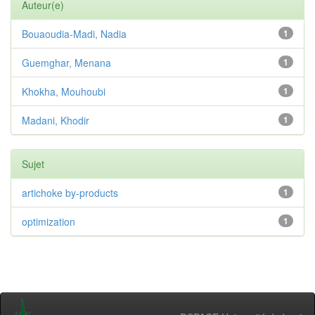
Auteur(e)
Bouaoudia-Madi, Nadia
1
Guemghar, Menana
1
Khokha, Mouhoubi
1
Madani, Khodir
1
Sujet
artichoke by-products
1
optimization
1