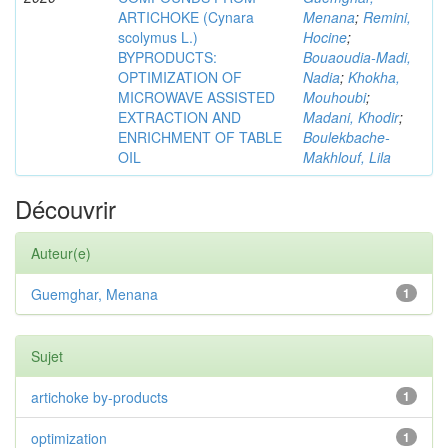
ARTICHOKE (Cynara
Menana
;
Remini,
scolymus L.)
Hocine
;
BYPRODUCTS:
Bouaoudia-Madi,
OPTIMIZATION OF
Nadia
;
Khokha,
MICROWAVE ASSISTED
Mouhoubi
;
EXTRACTION AND
Madani, Khodir
;
ENRICHMENT OF TABLE
Boulekbache-
OIL
Makhlouf, Lila
Découvrir
Auteur(e)
Guemghar, Menana
1
Sujet
artichoke by-products
1
optimization
1