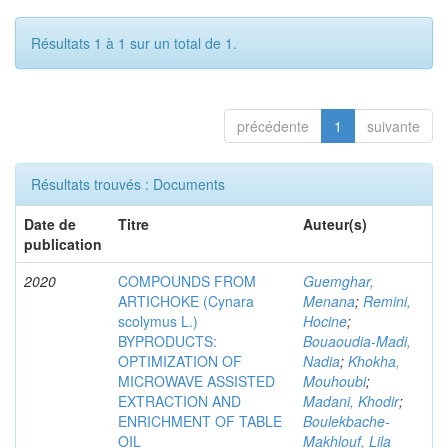
Résultats 1 à 1 sur un total de 1.
précédente
1
suivante
Résultats trouvés : Documents
Date de
Titre
Auteur(s)
publication
2020
COMPOUNDS FROM
Guemghar,
ARTICHOKE (Cynara
Menana
;
Remini,
scolymus L.)
Hocine
;
BYPRODUCTS:
Bouaoudia-Madi,
OPTIMIZATION OF
Nadia
;
Khokha,
MICROWAVE ASSISTED
Mouhoubi
;
EXTRACTION AND
Madani, Khodir
;
ENRICHMENT OF TABLE
Boulekbache-
OIL
Makhlouf, Lila