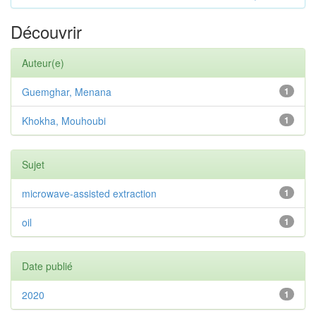
Découvrir
Auteur(e)
Guemghar, Menana
1
Khokha, Mouhoubi
1
Sujet
microwave-assisted extraction
1
oil
1
Date publié
2020
1