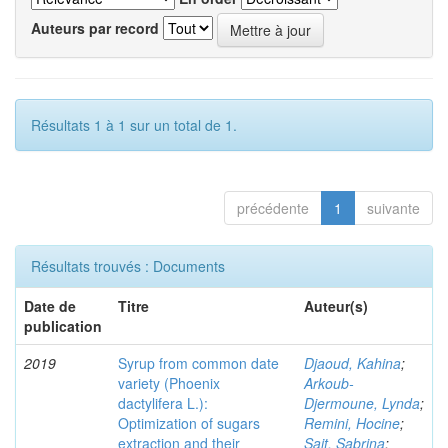
Auteurs par record
Résultats 1 à 1 sur un total de 1.
précédente
1
suivante
Résultats trouvés : Documents
Date de
Titre
Auteur(s)
publication
2019
Syrup from common date
Djaoud, Kahina
;
variety (Phoenix
Arkoub-
dactylifera L.):
Djermoune, Lynda
;
Optimization of sugars
Remini, Hocine
;
extraction and their
Sait, Sabrina
;