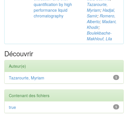
quantification by high
Tazarourte,
performance liquid
Myriam
;
Hadjal,
chromatography
Samir
;
Romero,
Alberto
;
Madani,
Khodir
;
Boulekbache-
Makhlouf, Lila
Découvrir
Auteur(e)
Tazarourte, Myriam
1
Contenant des fichiers
true
1