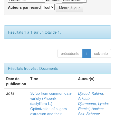
Auteurs par record
Résultats 1 à 1 sur un total de 1.
précédente
1
suivante
Résultats trouvés : Documents
Date de
Titre
Auteur(s)
publication
2019
Syrup from common date
Djaoud, Kahina
;
variety (Phoenix
Arkoub-
dactylifera L.):
Djermoune, Lynda
;
Optimization of sugars
Remini, Hocine
;
extraction and their
Sait, Sabrina
;