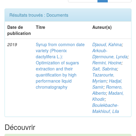
Résultats trouvés : Documents
Date de
Titre
Auteur(s)
publication
2019
Syrup from common date
Djaoud, Kahina
;
variety (Phoenix
Arkoub-
dactylifera L.):
Djermoune, Lynda
;
Optimization of sugars
Remini, Hocine
;
extraction and their
Sait, Sabrina
;
quantification by high
Tazarourte,
performance liquid
Myriam
;
Hadjal,
chromatography
Samir
;
Romero,
Alberto
;
Madani,
Khodir
;
Boulekbache-
Makhlouf, Lila
Découvrir