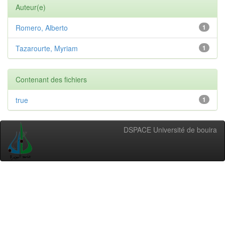
Auteur(e)
Romero, Alberto
1
Tazarourte, Myriam
1
Contenant des fichiers
true
1
DSPACE Université de bouira