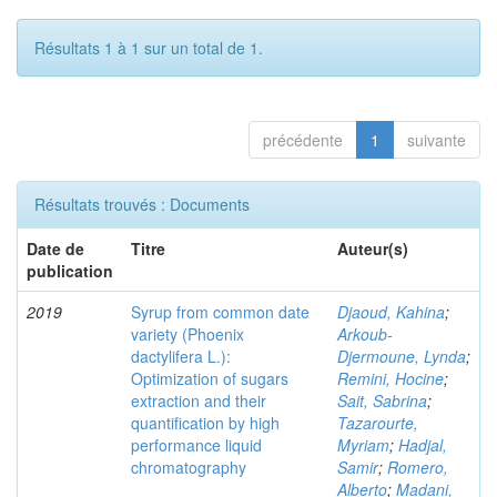
Résultats 1 à 1 sur un total de 1.
précédente
1
suivante
Résultats trouvés : Documents
Date de
Titre
Auteur(s)
publication
2019
Syrup from common date
Djaoud, Kahina
;
variety (Phoenix
Arkoub-
dactylifera L.):
Djermoune, Lynda
;
Optimization of sugars
Remini, Hocine
;
extraction and their
Sait, Sabrina
;
quantification by high
Tazarourte,
performance liquid
Myriam
;
Hadjal,
chromatography
Samir
;
Romero,
Alberto
;
Madani,