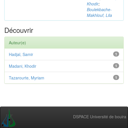
Khodir
;
Boulekbache-
Makhlouf, Lila
Découvrir
Auteur(e)
Hadjal, Samir
1
Madani, Khodir
1
Tazarourte, Myriam
1
DSPACE Université de bouira