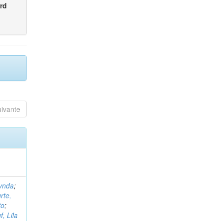
rd
uivante
ynda
;
rte,
to
;
, Lila