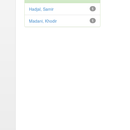
Hadjal, Samir
1
Madani, Khodir
1