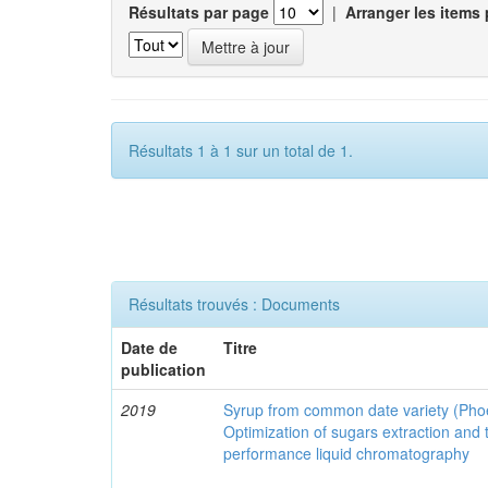
Résultats par page
|
Arranger les items 
Résultats 1 à 1 sur un total de 1.
Résultats trouvés : Documents
Date de
Titre
publication
2019
Syrup from common date variety (Phoen
Optimization of sugars extraction and t
performance liquid chromatography