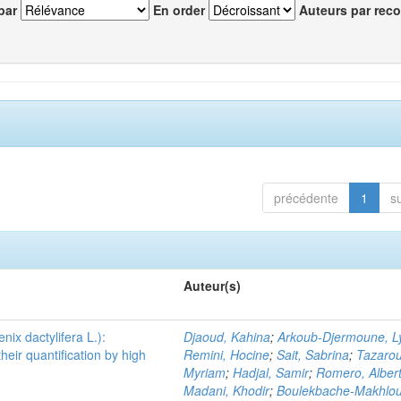
par
En order
Auteurs par reco
précédente
1
s
Auteur(s)
ix dactylifera L.):
Djaoud, Kahina
;
Arkoub-Djermoune, L
heir quantification by high
Remini, Hocine
;
Sait, Sabrina
;
Tazarou
Myriam
;
Hadjal, Samir
;
Romero, Alber
Madani, Khodir
;
Boulekbache-Makhlouf