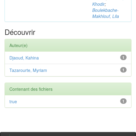
Khodir
;
Boulekbache-
Makhlouf, Lila
Découvrir
Auteur(e)
Djaoud, Kahina
1
Tazarourte, Myriam
1
Contenant des fichiers
true
1