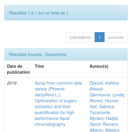
Résultats 1 à 1 sur un total de 1.
précédente
1
suivante
Résultats trouvés : Documents
Date de
Titre
Auteur(s)
publication
2019
Syrup from common date
Djaoud, Kahina
;
variety (Phoenix
Arkoub-
dactylifera L.):
Djermoune, Lynda
;
Optimization of sugars
Remini, Hocine
;
extraction and their
Sait, Sabrina
;
quantification by high
Tazarourte,
performance liquid
Myriam
;
Hadjal,
chromatography
Samir
;
Romero,
Alberto
;
Madani,